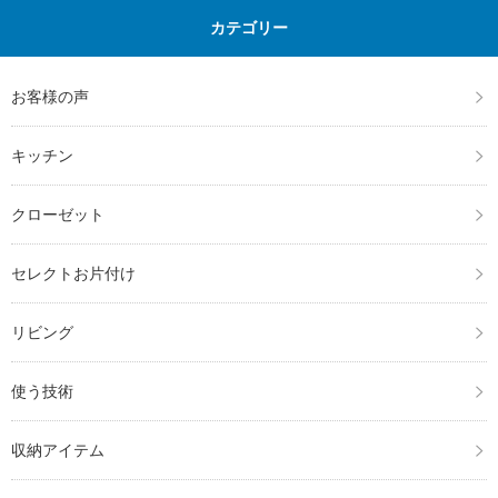
t
共
t
有
カテゴリー
e
す
r
る
で
に
共
は
有
ク
(新
リ
お客様の声
し
ッ
い
ク
ウ
し
ィ
て
キッチン
ン
く
ド
だ
ウ
さ
で
い
クローゼット
開
(新
き
し
ま
い
す)
ウ
ィ
セレクトお片付け
ン
ド
ウ
で
リビング
開
き
ま
す)
使う技術
収納アイテム