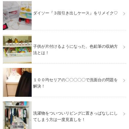
ダイソー『３段引き出しケース』をリメイク♡
子供が片付けるようになった、色鉛筆の収納方
法とは！
１００均セリアの〇〇〇〇〇で洗面台の問題を
解決！
洗濯物をついついリビングに置きっぱなしにし
てしまう方は一度見直しを！