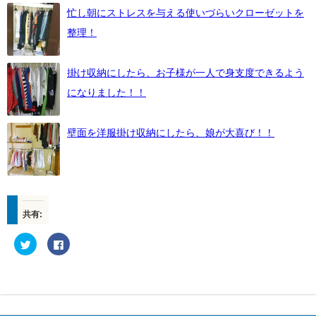
忙し朝にストレスを与える使いづらいクローゼットを
整理！
掛け収納にしたら、お子様が一人で身支度できるよう
になりました！！
壁面を洋服掛け収納にしたら、娘が大喜び！！
共有:
ク
F
リ
a
ッ
c
ク
e
し
b
て
o
T
o
w
k
i
で