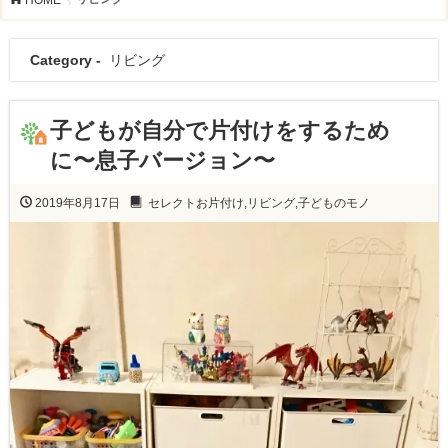
Category -
リビング
子どもが自分で片付けをするため
に〜息子バージョン〜
2019年8月17日
セレクトお片付け
,
リビング
,
子どものモノ