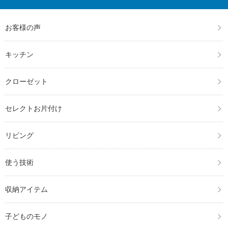
r
る
で
に
共
は
有
ク
(新
リ
お客様の声
し
ッ
い
ク
ウ
し
ィ
て
キッチン
ン
く
ド
だ
ウ
さ
で
い
クローゼット
開
(新
き
し
ま
い
す)
ウ
ィ
セレクトお片付け
ン
ド
ウ
で
リビング
開
き
ま
す)
使う技術
収納アイテム
子どものモノ