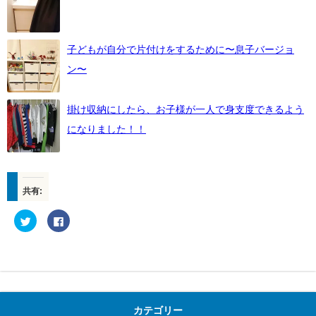
子どもが自分で片付けをするために〜息子バージョ
ン〜
掛け収納にしたら、お子様が一人で身支度できるよう
になりました！！
共有:
ク
F
リ
a
ッ
c
ク
e
し
b
て
o
T
o
w
k
i
で
t
共
t
有
カテゴリー
e
す